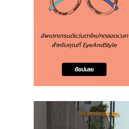
อัพเดทเทรนด์แว่นตาใหม่ๆตลอดเวลา
สำหรับคุณที่ EyeAndStyle
ช้อปเลย