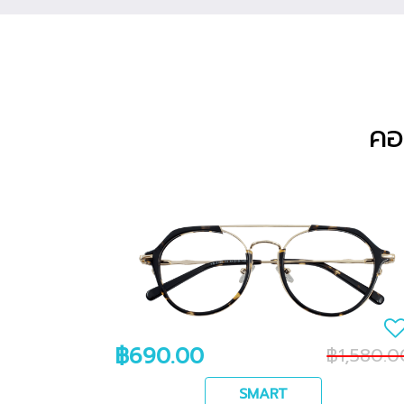
คอ
฿690.00
฿1,580.0
SMART